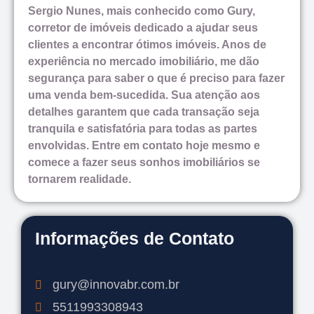
Sergio Nunes, mais conhecido como Gury,
corretor de imóveis dedicado a ajudar seus
clientes a encontrar ótimos imóveis. Anos de
experiência no mercado imobiliário, me dão
segurança para saber o que é preciso para fazer
uma venda bem-sucedida. Sua atenção aos
detalhes garantem que cada transação seja
tranquila e satisfatória para todas as partes
envolvidas. Entre em contato hoje mesmo e
comece a fazer seus sonhos imobiliários se
tornarem realidade.
Informações de Contato
gury@innovabr.com.br
5511993308943